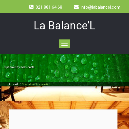
021 881 64 68
info@labalancel.com
La Balance’L
Toggle
navigation
Spécialités hors carte
Accueil
/
Spécialités hors carte