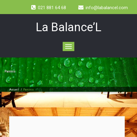
021 881 64 68
info@labalancel.com
La Balance’L
Toggle
navigation
Paninis
Accueil
/
Paninis