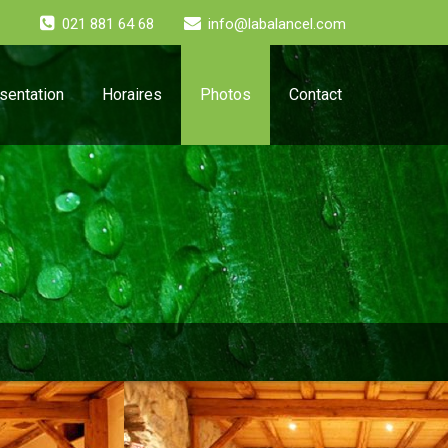
021 881 64 68
info@labalancel.com
sentation
Horaires
Photos
Contact