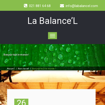
021 881 64 68
info@labalancel.com
La Balance’L
Toggle
navigation
Bonjour tout le monde !
Accueil
/
Non classé
/
Bonjour tout le monde !
26