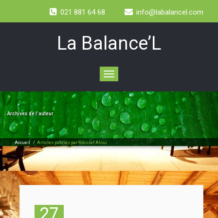
021 881 64 68
info@labalancel.com
La Balance’L
Toggle
navigation
Archives de l’auteur
Accueil
/
Articles publiés parYoussef Aloui
27