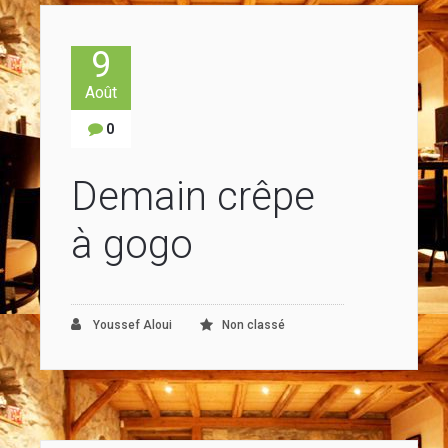
9
Août
0
Demain crêpe
à gogo
Youssef Aloui
Non classé