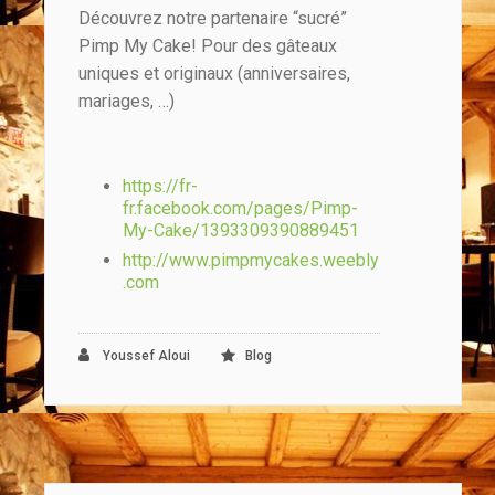
Découvrez notre partenaire “sucré”
Pimp My Cake! Pour des gâteaux
uniques et originaux (anniversaires,
mariages, …)
https://fr-
fr.facebook.com/pages/Pimp-
My-Cake/1393309390889451
http://www.pimpmycakes.weebly
.com
Youssef Aloui
Blog